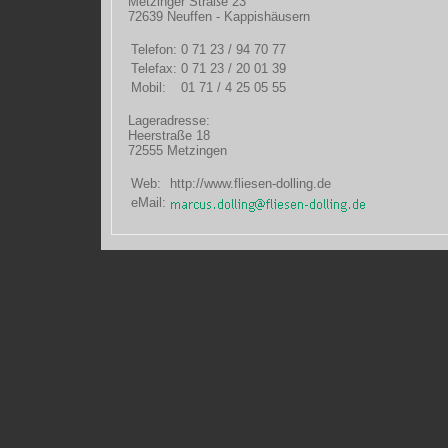
Metzinger Straße 23
72639 Neuffen - Kappishäusern
Telefon:
0 71 23 / 94 70 77
Telefax:
0 71 23 / 20 01 39
Mobil:
01 71 / 4 25 05 55
Lageradresse:
Heerstraße 18
72555 Metzingen
Web:
http://www.fliesen-dolling.de
eMail: